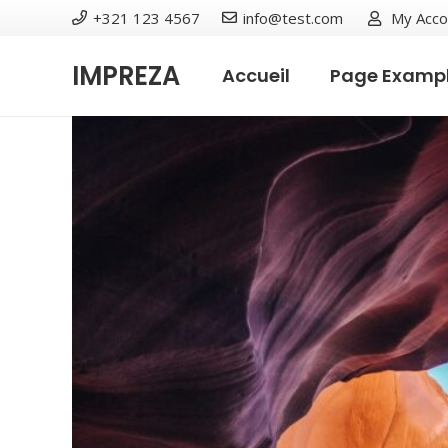
+321 123 4567
info@test.com
My Acco
IMPREZA
Accueil
Page Exampl