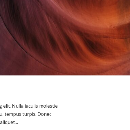
elit. Nulla iaculis molestie
eu, tempus turpis. Donec
aliquet…